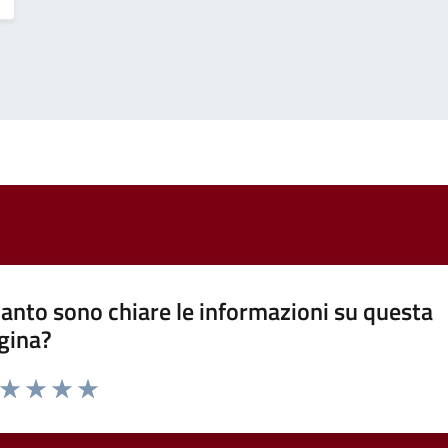
anto sono chiare le informazioni su questa
gina?
a da 1 a 5 stelle la pagina
ta 1 stelle su 5
Valuta 2 stelle su 5
Valuta 3 stelle su 5
Valuta 4 stelle su 5
Valuta 5 stelle su 5