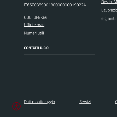
Des.Io. 
IT65C0359901800000000190224
Lavorazio
CUU: UFEKE6
e graniti
Uffici e orari
Numeri utili
CONTATTI D.P.O.
Dati monitoraggio
Servizi
C