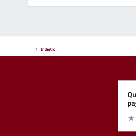
Indietro
Qu
pa
Valut
Valu