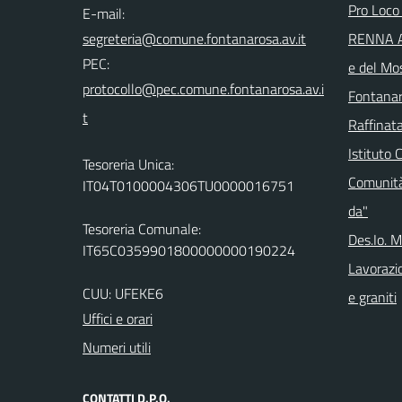
Pro Loco
E-mail:
RENNA Ar
PEC:
e del Mo
Fontanar
Raffinata
Istituto 
Tesoreria Unica:
Comunità
IT04T0100004306TU0000016751
da"
Tesoreria Comunale:
Des.Io. 
IT65C0359901800000000190224
Lavorazio
CUU: UFEKE6
e graniti
Uffici e orari
Numeri utili
CONTATTI D.P.O.