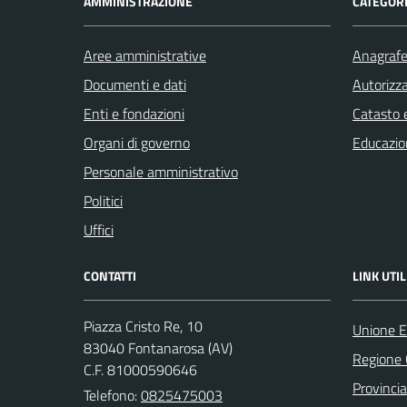
AMMINISTRAZIONE
CATEGORI
Aree amministrative
Anagrafe 
Documenti e dati
Autorizza
Enti e fondazioni
Catasto e
Organi di governo
Educazio
Personale amministrativo
Politici
Uffici
CONTATTI
LINK UTIL
Piazza Cristo Re, 10
Unione E
83040 Fontanarosa (AV)
Regione
C.F. 81000590646
Provincia
Telefono:
0825475003