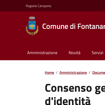
Regione Campania
Comune di Fontana
Amministrazione
Novità
Servizi
Home
/
Amministrazione
/
Documen
Consenso ge
d'identità