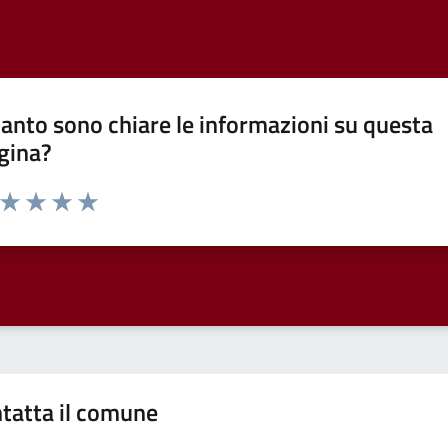
anto sono chiare le informazioni su questa
gina?
a da 1 a 5 stelle la pagina
ta 1 stelle su 5
Valuta 2 stelle su 5
Valuta 3 stelle su 5
Valuta 4 stelle su 5
Valuta 5 stelle su 5
tatta il comune