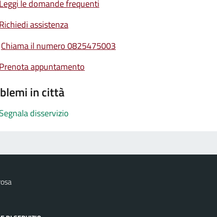
Leggi le domande frequenti
Richiedi assistenza
Chiama il numero 0825475003
Prenota appuntamento
blemi in città
Segnala disservizio
rosa