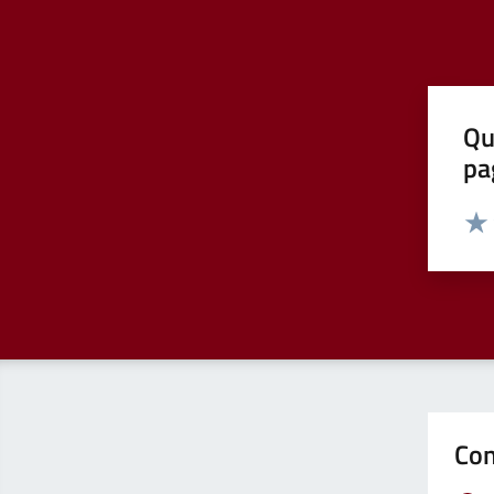
Qu
pa
Valut
Valu
Con