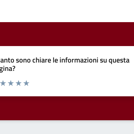
anto sono chiare le informazioni su questa
gina?
a da 1 a 5 stelle la pagina
ta 1 stelle su 5
Valuta 2 stelle su 5
Valuta 3 stelle su 5
Valuta 4 stelle su 5
Valuta 5 stelle su 5