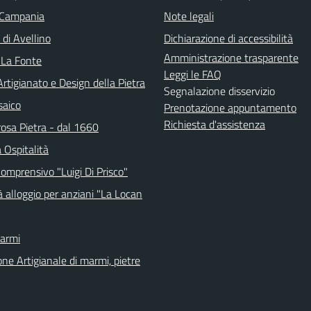
 Campania
Note legali
 di Avellino
Dichiarazione di accessibilità
Amministrazione trasparente
 La Fonte
Leggi le FAQ
tigianato e Design della Pietra
Segnalazione disservizio
saico
Prenotazione appuntamento
Richiesta d'assistenza
osa Pietra - dal 1660
 Ospitalità
Comprensivo "Luigi Di Prisco"
 alloggio per anziani "La Locan
Marmi
ne Artigianale di marmi, pietre