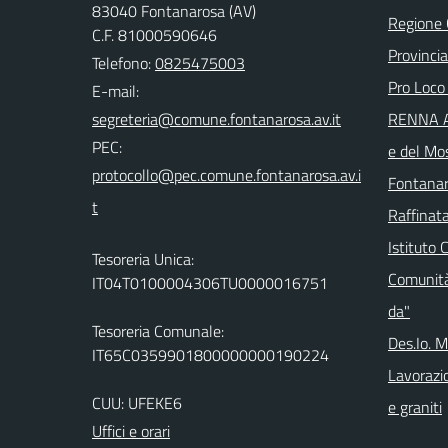
83040 Fontanarosa (AV)
Regione
C.F. 81000590646
Provincia
Telefono:
0825475003
Pro Loco
E-mail:
RENNA Ar
PEC:
e del Mo
Fontanar
Raffinata
Istituto 
Tesoreria Unica:
Comunità
IT04T0100004306TU0000016751
da"
Tesoreria Comunale:
Des.Io. 
IT65C0359901800000000190224
Lavorazio
CUU: UFEKE6
e graniti
Uffici e orari