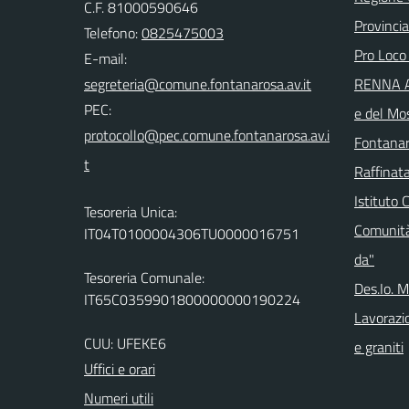
C.F. 81000590646
Provincia
Telefono:
0825475003
Pro Loco
E-mail:
RENNA Ar
PEC:
e del Mo
Fontanar
Raffinata
Istituto 
Tesoreria Unica:
Comunità
IT04T0100004306TU0000016751
da"
Tesoreria Comunale:
Des.Io. 
IT65C0359901800000000190224
Lavorazio
CUU: UFEKE6
e graniti
Uffici e orari
Numeri utili