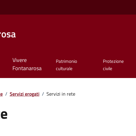
rosa
Vivere
Patrimonio
Protezione
Fontanarosa
culturale
civile
te
/
Servizi erogati
/
Servizi in rete
te