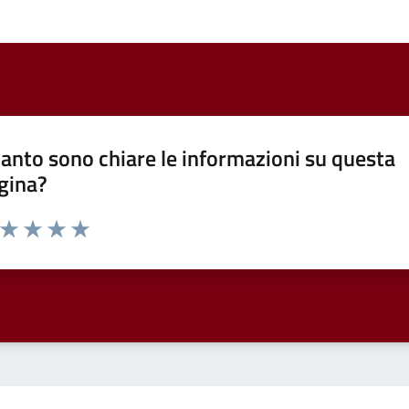
anto sono chiare le informazioni su questa
gina?
a da 1 a 5 stelle la pagina
ta 1 stelle su 5
Valuta 2 stelle su 5
Valuta 3 stelle su 5
Valuta 4 stelle su 5
Valuta 5 stelle su 5