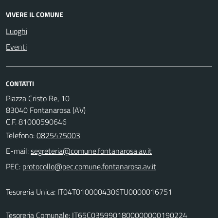
VIVERE IL COMUNE
Luoghi
Eventi
CONTATTI
Piazza Cristo Re, 10
83040 Fontanarosa (AV)
C.F. 81000590646
Telefono:
0825475003
E-mail:
PEC:
Tesoreria Unica: IT04T0100004306TU0000016751
Tesoreria Comunale: IT65C0359901800000000190224