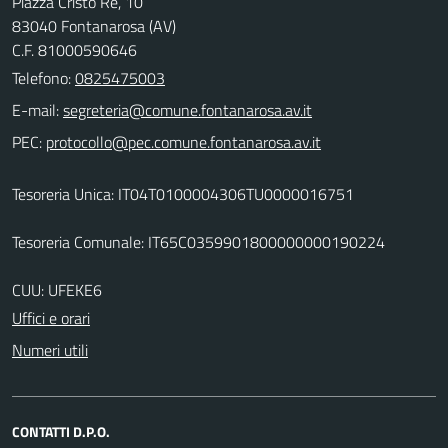
Piazza Cristo Re, 10
83040 Fontanarosa (AV)
C.F. 81000590646
Telefono:
0825475003
E-mail:
PEC:
Tesoreria Unica: IT04T0100004306TU0000016751
Tesoreria Comunale: IT65C0359901800000000190224
CUU: UFEKE6
Uffici e orari
Numeri utili
CONTATTI D.P.O.