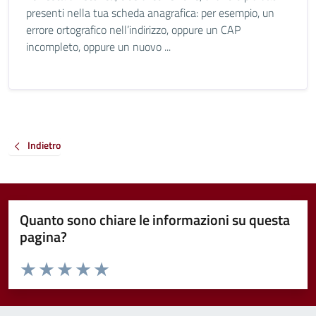
presenti nella tua scheda anagrafica: per esempio, un
errore ortografico nell’indirizzo, oppure un CAP
incompleto, oppure un nuovo ...
Indietro
Quanto sono chiare le informazioni su questa
pagina?
Valuta da 1 a 5 stelle la pagina
Valuta 1 stelle su 5
Valuta 2 stelle su 5
Valuta 3 stelle su 5
Valuta 4 stelle su 5
Valuta 5 stelle su 5